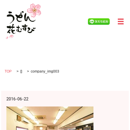
メ
company_img003
TOP
[]
company_img003
2016-06-22