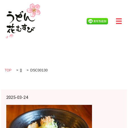
メ
DSC00130
TOP
[]
DSC00130
2025-03-24