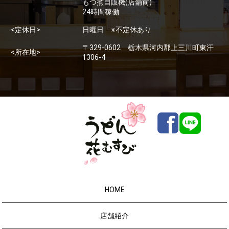
もつ煮自販機(店舗前)
24時間稼働
<定休日>
日曜日 ※不定休あり
〒329-0602 栃木県河内郡上三川町東汗
<所在地>
1306-4
HOME
店舗紹介