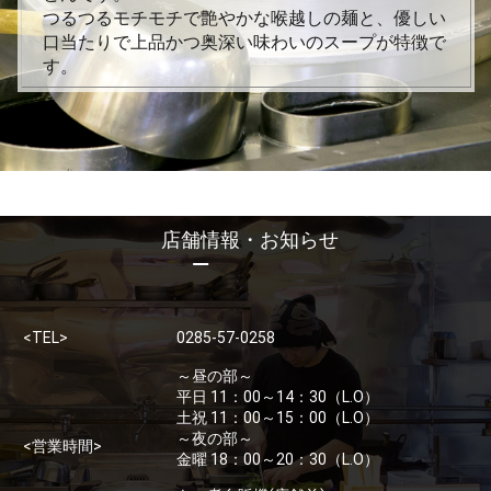
つるつるモチモチで艶やかな喉越しの麺と、
優しい
口当たりで上品かつ奥深い味わいのスープが特徴で
す。
店舗情報・お知らせ
<TEL>
0285-57-0258
～昼の部～
平日 11：00～14：30（L.O）
土祝 11：00～15：00（L.O）
～夜の部～
<営業時間>
金曜 18：00～20：30（L.O）