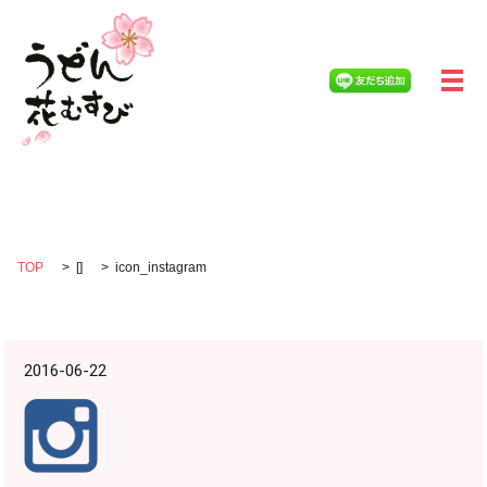
メ
icon_instagram
TOP
[]
icon_instagram
2016-06-22